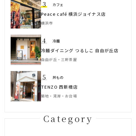
3
カフェ
Peace café 横浜ジョイナス店
横浜市
4
冷麺
冷麺ダイニング つるしこ 自由が丘店
自由が丘・三軒茶屋
5
丼もの
TENZO 西新橋店
築地・湾岸・お台場
Category