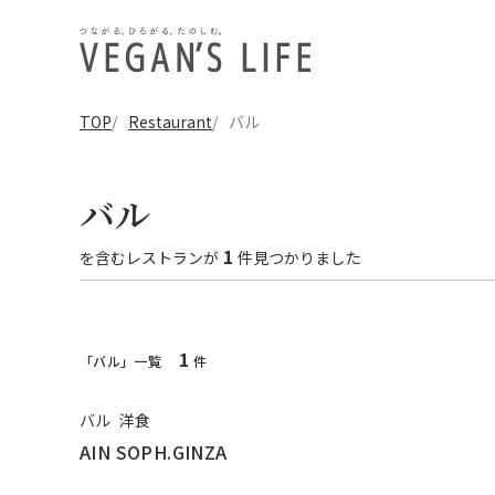
TOP
Restaurant
バル
バル
1
を含む
レストラン
が
件見つかりました
1
「バル」一覧
件
バル
洋食
AIN SOPH.GINZA