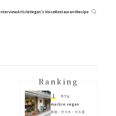
Interview
Article
Vegan’s Voice
Restaurant
Recipe
Ranking
1
カフェ
marbre vegan
新宿・代々木・大久保