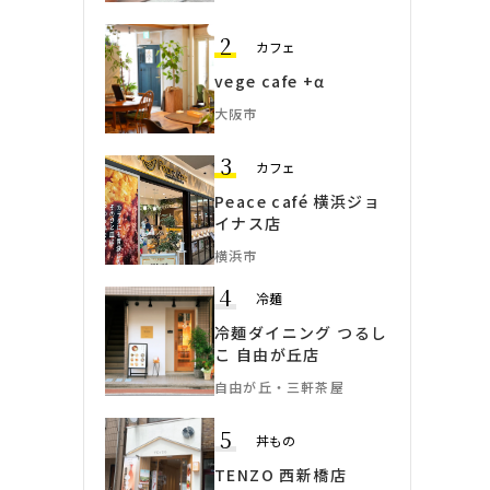
2
カフェ
vege cafe +α
大阪市
3
カフェ
Peace café 横浜ジョ
イナス店
横浜市
4
冷麺
冷麺ダイニング つるし
こ 自由が丘店
自由が丘・三軒茶屋
5
丼もの
TENZO 西新橋店