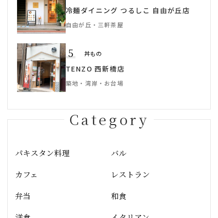
冷麺ダイニング つるしこ 自由が丘店
自由が丘・三軒茶屋
5
丼もの
TENZO 西新橋店
築地・湾岸・お台場
Category
パキスタン料理
バル
カフェ
レストラン
弁当
和食
洋食
イタリアン