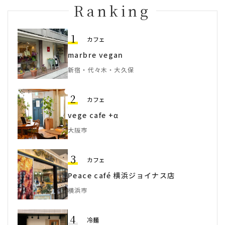
Ranking
1
カフェ
marbre vegan
新宿・代々木・大久保
2
カフェ
vege cafe +α
大阪市
3
カフェ
Peace café 横浜ジョイナス店
横浜市
4
冷麺