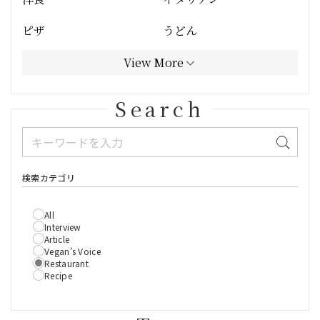
ピザ
うどん
View More
Search
検索カテゴリ
All
Interview
Article
Vegan’s Voice
Restaurant
Recipe