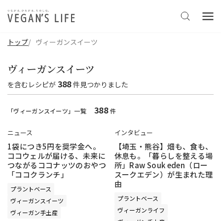
トップ
ヴィーガンスイーツ
ヴィーガンスイーツ
388
を含む
レシピ
が
件見つかりました
388
「ヴィーガンスイーツ」一覧
件
ニュース
インタビュー
1袋につき5円を奨学金へ。
【埼玉・熊谷】畑も、食も、
ココウェルが届ける、未来に
休息も。「暮らしを整える場
つながるココナッツのおやつ
所」Raw Souk eden（ロー
「ココクランチ」
スークエデン）が生まれた理
由
プラントベース
プラントベース
ヴィーガンスイーツ
ヴィーガンライフ
ヴィーガン手土産