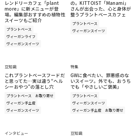
レンドリーカフェ「plant
の。KITTOIST「Manami」
more」に新メニューが登
さんが出会った、心と身体が
場。編集部おすすめの植物性
整うプラントベースカフェ
スイーツもご紹介
プラントベース
プラントベース
ヴィーガンスイーツ
ヴィーガンライフ
ヴィーガンスイーツ
豆知識
特集
これプラントベースフードだ
GWに食べたい、罪悪感のな
と思ってた…実は違う“ヘル
いスイーツ。外でも、おうち
シーおやつ”の落とし穴
でも「やさしいご褒美」
プラントベース
お取り寄せ
プラントベース
ヴィーガン手土産
ヴィーガンスイーツ
ヴィーガンスイーツ
ヴィーガン手土産
お取り寄せ
インタビュー
豆知識