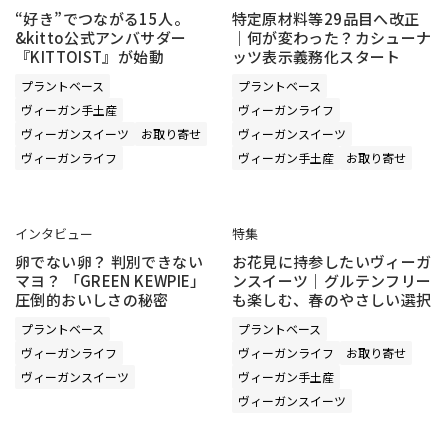
“好き”でつながる15人。
特定原材料等29品目へ改正
&kitto公式アンバサダー
｜何が変わった？カシューナ
『KITTOIST』が始動
ッツ表示義務化スタート
プラントベース
プラントベース
ヴィーガン手土産
ヴィーガンライフ
ヴィーガンスイーツ
お取り寄せ
ヴィーガンスイーツ
ヴィーガンライフ
ヴィーガン手土産
お取り寄せ
インタビュー
特集
卵でない卵？ 判別できない
お花見に持参したいヴィーガ
マヨ？ 「GREEN KEWPIE」
ンスイーツ｜グルテンフリー
圧倒的おいしさの秘密
も楽しむ、春のやさしい選択
プラントベース
プラントベース
ヴィーガンライフ
ヴィーガンライフ
お取り寄せ
ヴィーガンスイーツ
ヴィーガン手土産
ヴィーガンスイーツ