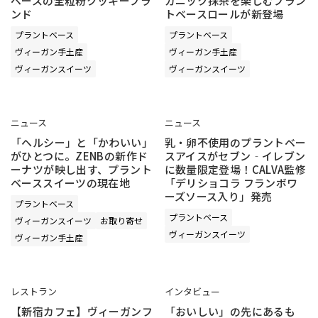
ベースの全粒粉クッキーブラ
ガニック抹茶を楽しむプラン
ンド
トベースロールが新登場
プラントベース
プラントベース
ヴィーガン手土産
ヴィーガン手土産
ヴィーガンスイーツ
ヴィーガンスイーツ
ニュース
ニュース
「ヘルシー」と「かわいい」
乳・卵不使用のプラントベー
がひとつに。ZENBの新作ド
スアイスがセブン‐イレブン
ーナツが映し出す、プラント
に数量限定登場！CALVA監修
ベーススイーツの現在地
「デリショコラ フランボワ
ーズソース入り」発売
プラントベース
プラントベース
ヴィーガンスイーツ
お取り寄せ
ヴィーガンスイーツ
ヴィーガン手土産
レストラン
インタビュー
【新宿カフェ】ヴィーガンフ
「おいしい」の先にあるも