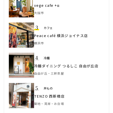
vege cafe +α
大阪市
3
カフェ
Peace café 横浜ジョイナス店
横浜市
4
冷麺
冷麺ダイニング つるしこ 自由が丘店
自由が丘・三軒茶屋
5
丼もの
TENZO 西新橋店
築地・湾岸・お台場