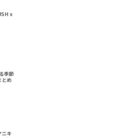
SH x
る季節
まとめ
マニキ