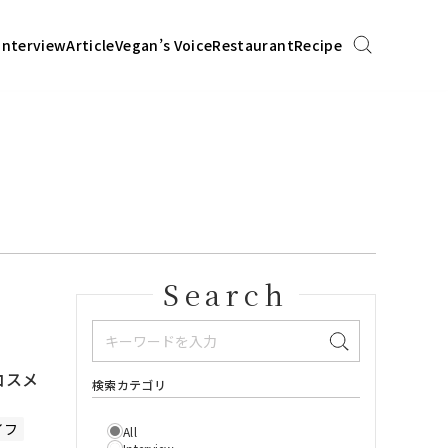
Interview
Article
Vegan’s Voice
Restaurant
Recipe
Search
コスメ
検索カテゴリ
イフ
All