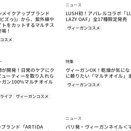
ニュース
ンメイクアップブランド
LUSH初！アパレルコラボ「LU
U(ビズゥ)』から、紫外線や
LAZY OAF」全17種限定発売
イトをカットするマルチス
ヴィーガンコスメ
登場！
コスメ
ー
特集
師が開発！日常のケアにク
ヴィーガンOK！乾燥が気にな
ビューティーを取り入れら
に頼りたい「マルチオイル」
ガン100％マルチオイル
ヴィーガンコスメ
ライフ
ヴィーガンコスメ
ニュース
ブランド「ARTIDA
パリ発・ヴィーガンネイル＜