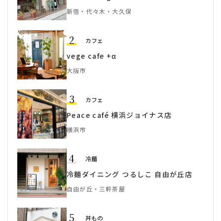
新宿・代々木・大久保
2
カフェ
vege cafe +α
大阪市
3
カフェ
Peace café 横浜ジョイナス店
横浜市
4
冷麺
冷麺ダイニング つるしこ 自由が丘店
自由が丘・三軒茶屋
5
丼もの