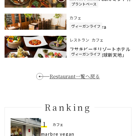
プラントベース
戸店
カフェ
ヴィーガンライフ
VeganCafé terra
レストラン
カフェ
フサキビーチリゾートホテル
ヴィーガンライフ
＆ヴィラズ 「琉球新天地」
Restaurant一覧へ戻る
Ranking
1
カフェ
marbre vegan