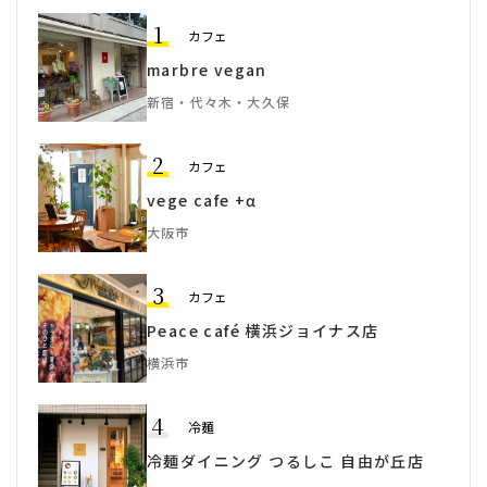
1
カフェ
marbre vegan
新宿・代々木・大久保
2
カフェ
vege cafe +α
大阪市
3
カフェ
Peace café 横浜ジョイナス店
横浜市
4
冷麺
冷麺ダイニング つるしこ 自由が丘店