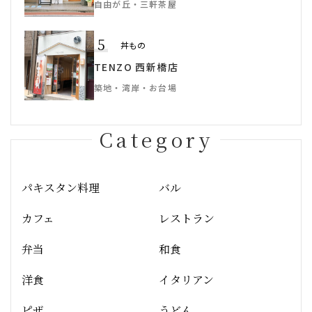
自由が丘・三軒茶屋
5
丼もの
TENZO 西新橋店
築地・湾岸・お台場
Category
パキスタン料理
バル
カフェ
レストラン
弁当
和食
洋食
イタリアン
ピザ
うどん