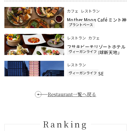
カフェ
レストラン
Mother Moon Café ミント神
プラントベース
戸店
レストラン
カフェ
フサキビーチリゾートホテル
ヴィーガンライフ
＆ヴィラズ 「琉球新天地」
レストラン
ヴィーガンライフ
The WAREHOUSE
Restaurant一覧へ戻る
Ranking