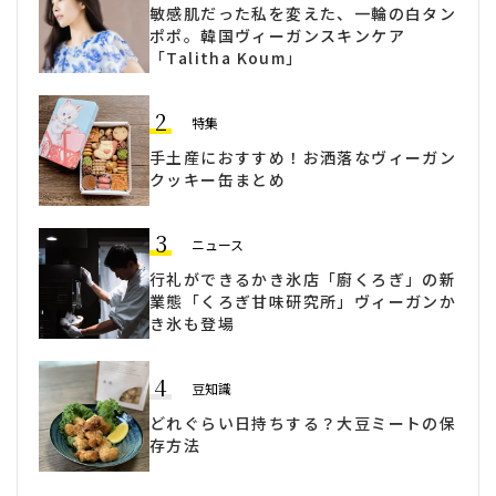
敏感肌だった私を変えた、一輪の白タン
ポポ。韓国ヴィーガンスキンケア
「Talitha Koum」
2
特集
手土産におすすめ！お洒落なヴィーガン
クッキー缶まとめ
3
ニュース
行礼ができるかき氷店「廚くろぎ」の新
業態「くろぎ甘味研究所」ヴィーガンか
き氷も登場
4
豆知識
どれぐらい日持ちする？大豆ミートの保
存方法