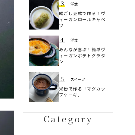
3
洋食
絹ごし豆腐で作る！ヴ
ィーガンロールキャベ
ツ
4
洋食
みんなが喜ぶ！簡単ヴ
ィーガンポテトグラタ
ン
5
スイーツ
米粉で作る「マグカッ
プケーキ」
Category