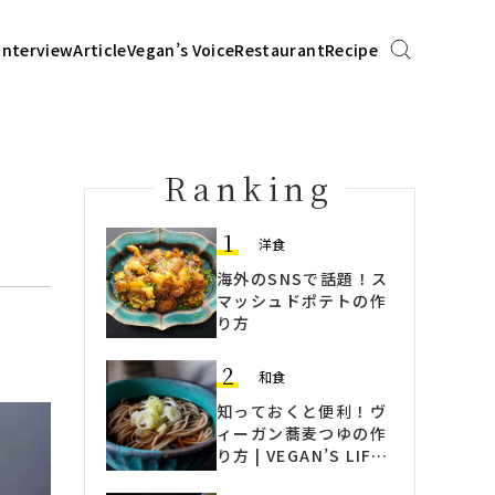
Interview
Article
Vegan’s Voice
Restaurant
Recipe
Ranking
1
洋食
海外のSNSで話題！ス
マッシュドポテトの作
り方
2
和食
知っておくと便利！ヴ
ィーガン蕎麦つゆの作
り方 | VEGAN’S LIFE
｜ヴィーガンズライフ