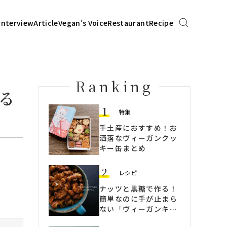
Interview
Article
Vegan’s Voice
Restaurant
Recipe
Ranking
る
1
特集
手土産におすすめ！お
洒落なヴィーガンクッ
キー缶まとめ
2
レシピ
ナッツと黒糖で作る！
簡単なのに手が止まら
ない「ヴィーガンキャ
ラメリーゼ」