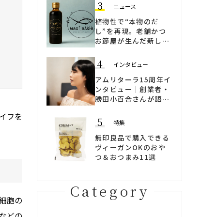
3
ニュース
植物性で“本物のだ
し”を再現。老舗かつ
お節屋が生んだ新しい
ヴィーガン出汁
「MAGI DASHI」
4
インタビュー
アムリターラ15周年イ
ンタビュー｜創業者・
勝田小百合さんが語
る、「変わらないため
イフを
に変わる」ブランドの
5
特集
哲学
無印良品で購入できる
ヴィーガンOKのおや
つ＆おつまみ11選
Category
細胞の
などの