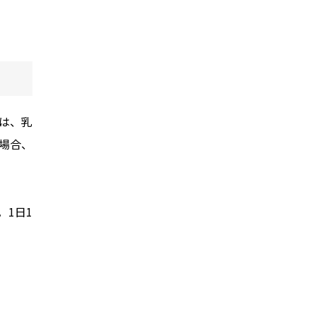
は、乳
場合、
1日1