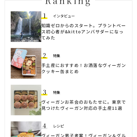
Ranking
1
インタビュー
知識ゼロからのスタート。プラントベー
ス初心者が&kittoアンバサダーになっ
てみた
2
特集
手土産におすすめ！お洒落なヴィーガン
クッキー缶まとめ
3
特集
ヴィーガンお茶会のおもたせに。東京で
見つけたヴィーガン対応の手土産11選
4
レシピ
ヴィーガン男子考案！ヴィーガン＆グル