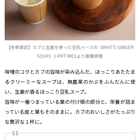
【冬季限定】カブと生姜を使った⾖乳ベースの《WHITE GINGER
SOUP》※PRTIMESより画像拝借
味噌のコクとカブの旨味が染み込んだ、ほっこりあたたま
るクリーミーなスープは、無農薬のかぶをふんだんに使
い、生姜が香るほっこり豆乳スープ。
旨味が⼀番つまっている葉の付け根の部分と、栄養が詰ま
っている⽪と葉もそのままに。カブのおいしさがたっぷり