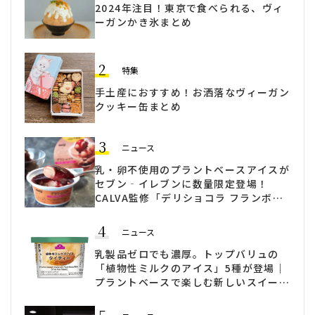
2024年注目！東京で食べられる、ヴィ
ーガンかき氷まとめ
2
特集
手土産におすすめ！お洒落なヴィーガン
クッキー缶まとめ
3
ニュース
乳・卵不使用のプラントベースアイスが
セブン‐イレブンに数量限定登場！
CALVA監修「デリショコラ フランボワ
ーズソース入り」発売
4
ニュース
乳製品ゼロでも濃厚。トップバリュの
「植物性ミルクのアイス」5種が登場｜
プラントベースで楽しむ新しいスイーツ
時間