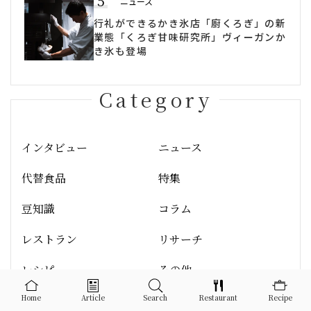
5
ニュース
行礼ができるかき氷店「廚くろぎ」の新
業態「くろぎ甘味研究所」ヴィーガンか
き氷も登場
Category
インタビュー
ニュース
代替食品
特集
豆知識
コラム
レストラン
リサーチ
レシピ
その他
Home
Article
Search
Restaurant
Recipe