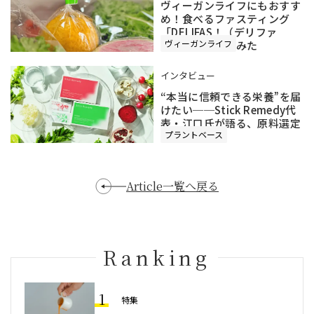
ヴィーガンライフにもおすす
め！食べるファスティング
「DELIFAS！（デリファ
ヴィーガンライフ
ス）」を試してみた
インタビュー
“本当に信頼できる栄養”を届
けたい──Stick Remedy代
表・江口氏が語る、原料選定
プラントベース
へのこだわり
Article一覧へ戻る
Ranking
1
特集