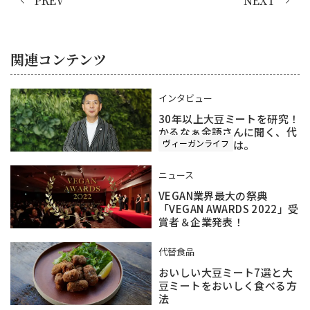
PREV
NEXT
関連コンテンツ
インタビュー
30年以上大豆ミートを研究！
かるなぁ余語さんに聞く、代
ヴィーガンライフ
替食品の未来とは。
ニュース
VEGAN業界最大の祭典
「VEGAN AWARDS 2022」受
賞者＆企業発表！
代替食品
おいしい大豆ミート7選と大
豆ミートをおいしく食べる方
法