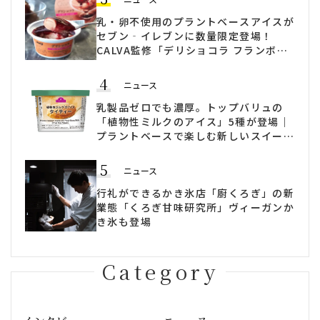
乳・卵不使用のプラントベースアイスが
セブン‐イレブンに数量限定登場！
CALVA監修「デリショコラ フランボワ
ーズソース入り」発売
4
ニュース
乳製品ゼロでも濃厚。トップバリュの
「植物性ミルクのアイス」5種が登場｜
プラントベースで楽しむ新しいスイーツ
時間
5
ニュース
行礼ができるかき氷店「廚くろぎ」の新
業態「くろぎ甘味研究所」ヴィーガンか
き氷も登場
Category