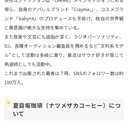
現在はファッション誌「LARME」メインモデルをつとめる
傍ら、自身のアパレルブランド「Crayme,」、コスメブラ
ンド「baby+A」のプロデュースも手掛け、独自の世界観
と美意識が絶大な支持を集めている。
また音楽や文芸にも造詣が深く、ラジオパーソナリティ、
DJ、各種オーディション審査員を務めるなど”文科系モデ
ル”として活動は多岐に渡り、最近はサウナ好きが高じて
熱波師としても活動中。
これまで出版された著者は７冊、SNSのフォロワー数は約
100万人。
夏目坂珈琲（ナツメザカコーヒー）につ
いて