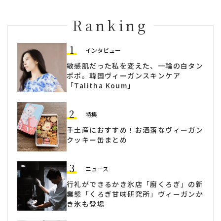
Ranking
1
インタビュー
敏感肌だった私を変えた、一輪の白タン
ポポ。韓国ヴィーガンスキンケア
「Talitha Koum」
2
特集
手土産におすすめ！お洒落なヴィーガン
クッキー缶まとめ
3
ニュース
行礼ができるかき氷店「廚くろぎ」の新
業態「くろぎ甘味研究所」ヴィーガンか
き氷も登場