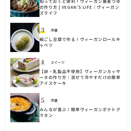
知っておくと便利！ヴィーガン蕎麦つゆ
の作り方 | VEGAN’S LIFE｜ヴィーガン
ズライフ
3
洋食
絹ごし豆腐で作る！ヴィーガンロールキ
ャベツ
4
スイーツ
【卵・乳製品不使用】ヴィーガンカッサ
ータの作り方｜混ぜて冷やすだけの簡単
アイスケーキ
5
洋食
みんなが喜ぶ！簡単ヴィーガンポテトグ
ラタン