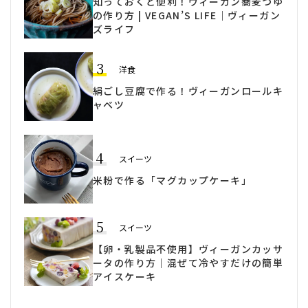
知っておくと便利！ヴィーガン蕎麦つゆ
の作り方 | VEGAN’S LIFE｜ヴィーガン
ズライフ
3
洋食
絹ごし豆腐で作る！ヴィーガンロールキ
ャベツ
4
スイーツ
米粉で作る「マグカップケーキ」
5
スイーツ
【卵・乳製品不使用】ヴィーガンカッサ
ータの作り方｜混ぜて冷やすだけの簡単
アイスケーキ