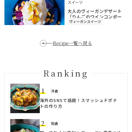
スイーツ
大人のヴィーガンデザート
「りんごのワインコンポー
ヴィーガンスイーツ
ト」
Recipe一覧へ戻る
Ranking
1
洋食
海外のSNSで話題！スマッシュドポテ
トの作り方
2
和食