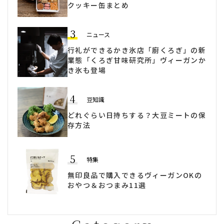
クッキー缶まとめ
3
ニュース
行礼ができるかき氷店「廚くろぎ」の新
業態「くろぎ甘味研究所」ヴィーガンか
き氷も登場
4
豆知識
どれぐらい日持ちする？大豆ミートの保
存方法
5
特集
無印良品で購入できるヴィーガンOKの
おやつ＆おつまみ11選