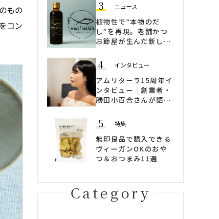
3
ニュース
のもの
植物性で“本物のだ
をコン
し”を再現。老舗かつ
お節屋が生んだ新しい
ヴィーガン出汁
「MAGI DASHI」
4
インタビュー
アムリターラ15周年イ
ンタビュー｜創業者・
勝田小百合さんが語
る、「変わらないため
に変わる」ブランドの
5
特集
哲学
無印良品で購入できる
ヴィーガンOKのおや
つ＆おつまみ11選
Category