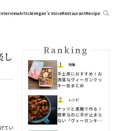
Interview
Article
Vegan’s Voice
Restaurant
Recipe
Ranking
楽し
1
特集
手土産におすすめ！お
洒落なヴィーガンクッ
キー缶まとめ
2
レシピ
ナッツと黒糖で作る！
簡単なのに手が止まら
ない「ヴィーガンキャ
ラメリーゼ」
げてい