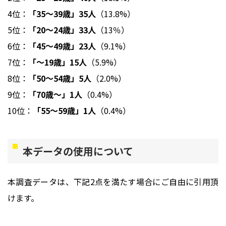
4位：
「35～39歳」35人
（13.8%）
5位：
「20～24歳」33人
（13％）
6位：
「45～49歳」23人
（9.1%）
7位：
「～19歳」15人
（5.9%）
8位：
「50～54歳」5人
（2.0%）
9位：
「70歳～」1人
（0.4%）
10位：
「55～59歳」1人
（0.4%）
本データの使用について
本調査データは、下記2点を満たす場合にご自由に引用頂
けます。