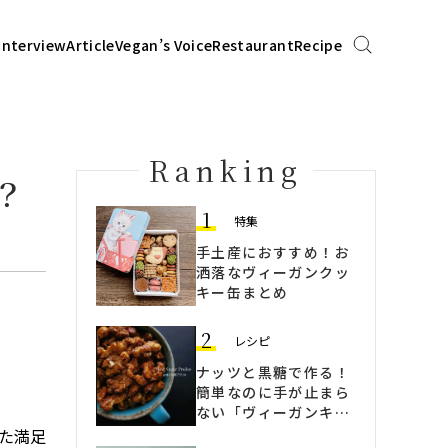
Interview
Article
Vegan’s Voice
Restaurant
Recipe
Ranking
？
1
特集
手土産におすすめ！お
洒落なヴィーガンクッ
キー缶まとめ
2
レシピ
ナッツと黒糖で作る！
簡単なのに手が止まら
ない「ヴィーガンキャ
ラメリーゼ」
た満足