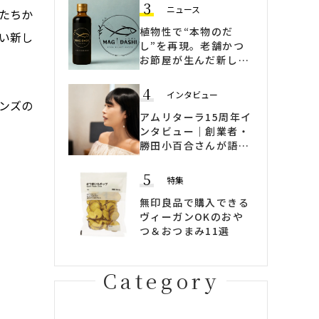
3
ニュース
たちか
植物性で“本物のだ
い新し
し”を再現。老舗かつ
お節屋が生んだ新しい
ヴィーガン出汁
「MAGI DASHI」
4
インタビュー
ンズの
アムリターラ15周年イ
ンタビュー｜創業者・
勝田小百合さんが語
る、「変わらないため
に変わる」ブランドの
5
特集
哲学
無印良品で購入できる
ヴィーガンOKのおや
つ＆おつまみ11選
Category