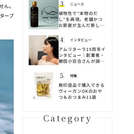
3
ニュース
せん。
植物性で“本物のだ
ターブ
し”を再現。老舗かつ
お節屋が生んだ新しい
ヴィーガン出汁
「MAGI DASHI」
4
インタビュー
アムリターラ15周年イ
ンタビュー｜創業者・
勝田小百合さんが語
る、「変わらないため
に変わる」ブランドの
5
特集
哲学
無印良品で購入できる
ヴィーガンOKのおや
つ＆おつまみ11選
Category