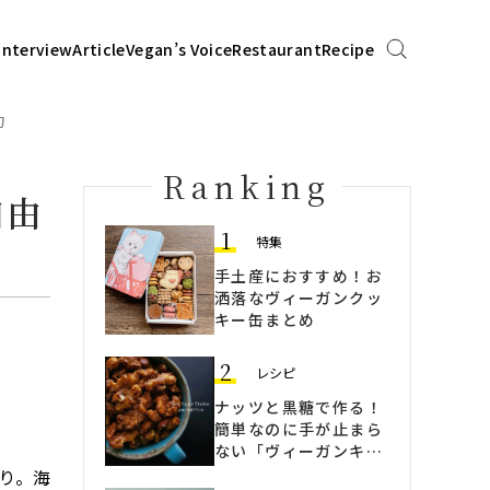
Interview
Article
Vegan’s Voice
Restaurant
Recipe
力
Ranking
自由
1
特集
手土産におすすめ！お
洒落なヴィーガンクッ
キー缶まとめ
2
レシピ
ナッツと黒糖で作る！
簡単なのに手が止まら
ない「ヴィーガンキャ
ラメリーゼ」
り。海