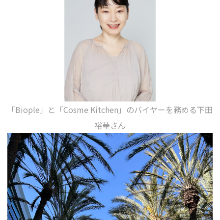
「Biople」と「Cosme Kitchen」のバイヤーを務める下田
裕華さん