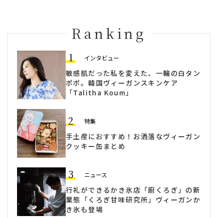
Ranking
1
インタビュー
敏感肌だった私を変えた、一輪の白タン
ポポ。韓国ヴィーガンスキンケア
「Talitha Koum」
2
特集
手土産におすすめ！お洒落なヴィーガン
クッキー缶まとめ
3
ニュース
行礼ができるかき氷店「廚くろぎ」の新
業態「くろぎ甘味研究所」ヴィーガンか
き氷も登場