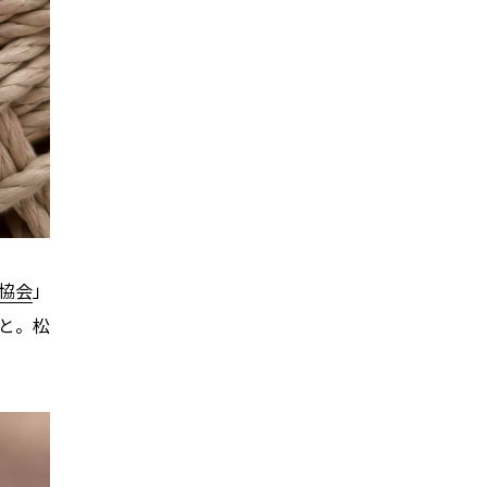
協会
」
こと。松