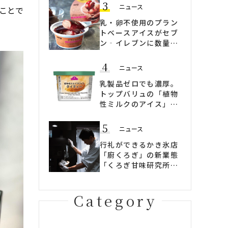
3
ニュース
たことで
乳・卵不使用のプラン
トベースアイスがセブ
ン‐イレブンに数量限
定登場！CALVA監修
「デリショコラ フラン
4
ニュース
ボワーズソース入り」
発売
乳製品ゼロでも濃厚。
トップバリュの「植物
性ミルクのアイス」5
種が登場｜プラントベ
ースで楽しむ新しいス
5
ニュース
イーツ時間
行礼ができるかき氷店
「廚くろぎ」の新業態
「くろぎ甘味研究所」
ヴィーガンかき氷も登
場
Category