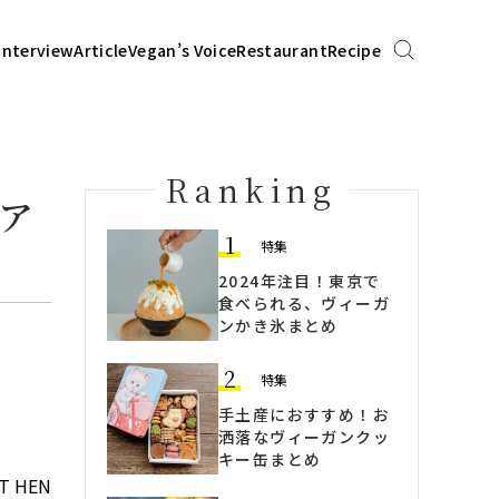
Interview
Article
Vegan’s Voice
Restaurant
Recipe
Ranking
ア
1
特集
2024年注目！東京で
食べられる、ヴィーガ
ンかき氷まとめ
2
特集
手土産におすすめ！お
洒落なヴィーガンクッ
キー缶まとめ
 HEN