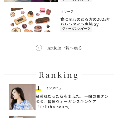
リサーチ
食に関心のある方の2023年
バレンタイン事情 by
ヴィーガンスイーツ
VEGAN'S LIFE
Article一覧へ戻る
Ranking
1
インタビュー
敏感肌だった私を変えた、一輪の白タン
ポポ。韓国ヴィーガンスキンケア
「Talitha Koum」