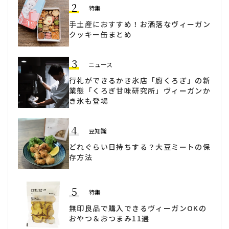
2
特集
手土産におすすめ！お洒落なヴィーガン
クッキー缶まとめ
3
ニュース
行礼ができるかき氷店「廚くろぎ」の新
業態「くろぎ甘味研究所」ヴィーガンか
き氷も登場
4
豆知識
どれぐらい日持ちする？大豆ミートの保
存方法
5
特集
無印良品で購入できるヴィーガンOKの
おやつ＆おつまみ11選