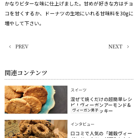
かなりビターな味に仕上げました。甘めが好きな方はチョ
コを甘くするか、ドーナツの生地にいれる甘味料を30gに
増やして下さい。
PREV
NEXT
関連コンテンツ
スイーツ
混ぜて焼くだけの超簡単レシ
ピ！ヴィーガンアーモンド&
ヴィーガン男子
ココナッツクッキー
インタビュー
口コミで人気の「雑穀ヴィー