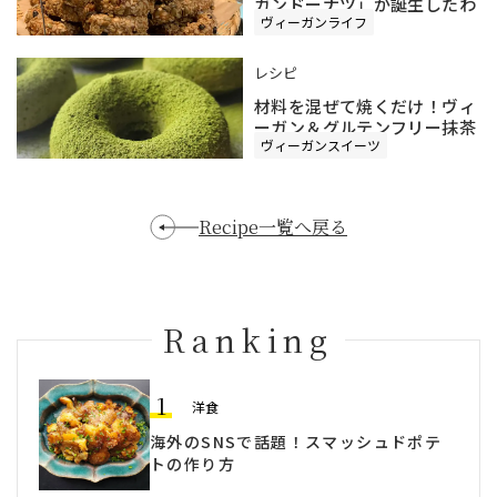
ガンドーナツ」が誕生したわ
ヴィーガンライフ
け
レシピ
材料を混ぜて焼くだけ！ヴィ
ーガン＆グルテンフリー抹茶
ヴィーガンスイーツ
の焼きドーナツ
Recipe一覧へ戻る
Ranking
1
洋食
海外のSNSで話題！スマッシュドポテ
トの作り方