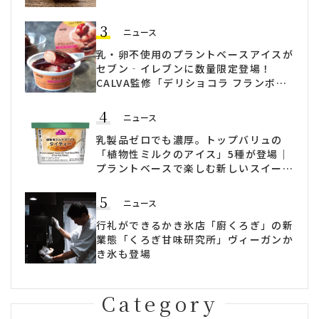
3
ニュース
乳・卵不使用のプラントベースアイスが
セブン‐イレブンに数量限定登場！
CALVA監修「デリショコラ フランボワ
ーズソース入り」発売
4
ニュース
乳製品ゼロでも濃厚。トップバリュの
「植物性ミルクのアイス」5種が登場｜
プラントベースで楽しむ新しいスイーツ
時間
5
ニュース
行礼ができるかき氷店「廚くろぎ」の新
業態「くろぎ甘味研究所」ヴィーガンか
き氷も登場
Category