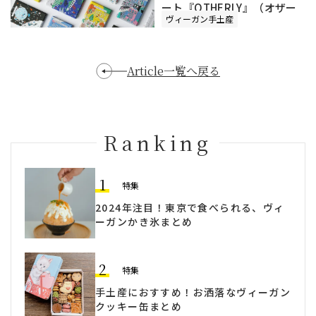
ート『OTHERLY』（オザー
ヴィーガン手土産
リー）
Article一覧へ戻る
Ranking
1
特集
2024年注目！東京で食べられる、ヴィ
ーガンかき氷まとめ
2
特集
手土産におすすめ！お洒落なヴィーガン
クッキー缶まとめ