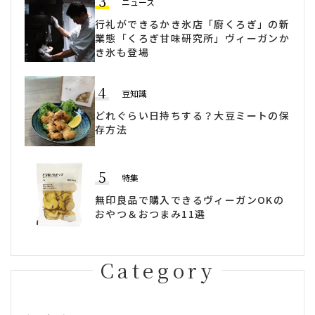
3
ニュース
行礼ができるかき氷店「廚くろぎ」の新
業態「くろぎ甘味研究所」ヴィーガンか
き氷も登場
4
豆知識
どれぐらい日持ちする？大豆ミートの保
存方法
5
特集
無印良品で購入できるヴィーガンOKの
おやつ＆おつまみ11選
Category