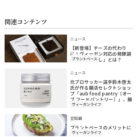
関連コンテンツ
ニュース
【新登場】チーズの代わり
に！ヴィーガン対応の発酵調
プラントベース
味料「みそぶし」とは？
ニュース
元プロサッカー選手鈴木啓太
氏が作る腸活セレクトショッ
プ「aub food pantry（オー
ブ フードパントリー）」、腸
ヴィーガンライフ
活調味料とは？
豆知識
プラントベースのメリットに
ヴィーガンライフ
ついて