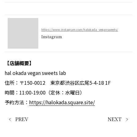
https://www.instagram.com/halokada_vegansweets/
Instagram
【店舗概要】
hal okada vegan sweets lab
住所：〒150-0012 東京都渋谷区広尾5-4-18 1F
時間：11:00-19:00（定休：水曜日）
予約方法：
https://halokada.square.site/
PREV
NEXT