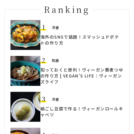
Ranking
1
洋食
海外のSNSで話題！スマッシュドポテ
トの作り方
2
和食
知っておくと便利！ヴィーガン蕎麦つゆ
の作り方 | VEGAN’S LIFE｜ヴィーガン
ズライフ
3
洋食
絹ごし豆腐で作る！ヴィーガンロールキ
ャベツ