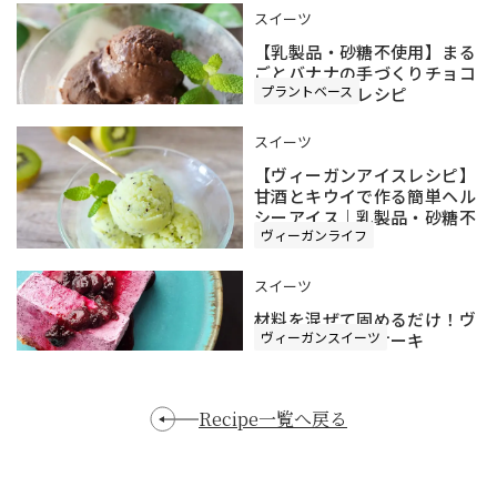
スイーツ
【乳製品・砂糖不使用】まる
ごとバナナの手づくりチョコ
プラントベース
アイス｜簡単レシピ
スイーツ
【ヴィーガンアイスレシピ】
甘酒とキウイで作る簡単ヘル
シーアイス｜乳製品・砂糖不
ヴィーガンライフ
使用
スイーツ
材料を混ぜて固めるだけ！ヴ
ヴィーガンスイーツ
ィーガンアイスケーキ
Recipe一覧へ戻る