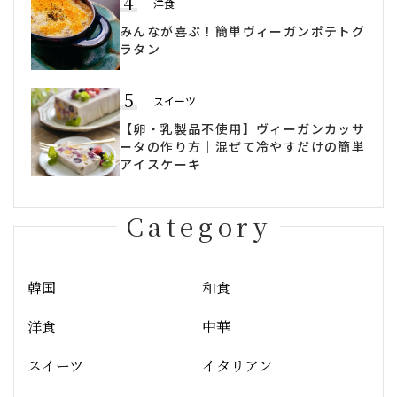
4
洋食
みんなが喜ぶ！簡単ヴィーガンポテトグ
ラタン
5
スイーツ
【卵・乳製品不使用】ヴィーガンカッサ
ータの作り方｜混ぜて冷やすだけの簡単
アイスケーキ
Category
韓国
和食
洋食
中華
スイーツ
イタリアン