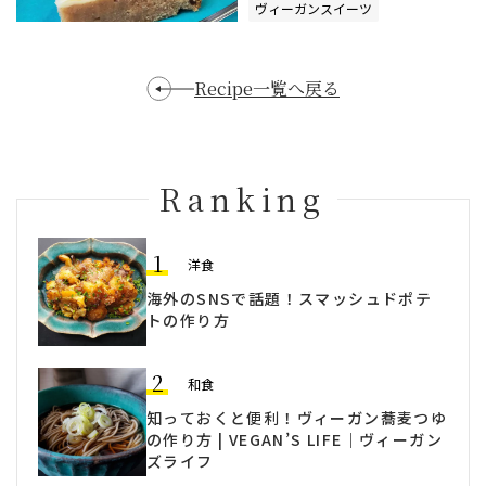
ヴィーガンスイーツ
チーズケーキ
Recipe一覧へ戻る
Ranking
1
洋食
海外のSNSで話題！スマッシュドポテ
トの作り方
2
和食
知っておくと便利！ヴィーガン蕎麦つゆ
の作り方 | VEGAN’S LIFE｜ヴィーガン
ズライフ