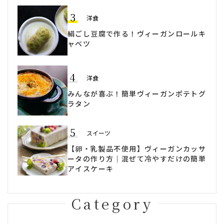
3
洋食
絹ごし豆腐で作る！ヴィーガンロールキ
ャベツ
4
洋食
みんなが喜ぶ！簡単ヴィーガンポテトグ
ラタン
5
スイーツ
【卵・乳製品不使用】ヴィーガンカッサ
ータの作り方｜混ぜて冷やすだけの簡単
アイスケーキ
Category