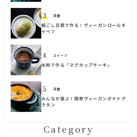
3
洋食
絹ごし豆腐で作る！ヴィーガンロールキ
ャベツ
4
スイーツ
米粉で作る「マグカップケーキ」
5
洋食
みんなが喜ぶ！簡単ヴィーガンポテトグ
ラタン
Category