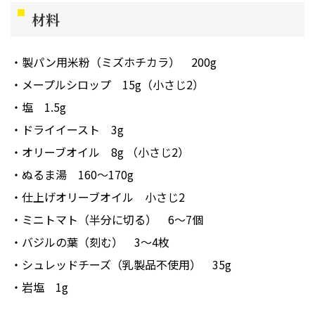
材料
製パン用米粉（ミズホチカラ）
200g
メープルシロップ
15g（小さじ2）
塩
1.5g
ドライイースト
3g
オリーブオイル
8g （小さじ2）
ぬるま湯
160〜170g
仕上げオリーブオイル
小さじ2
ミニトマト（半分に切る）
6～7個
バジルの葉（刻む）
3～4枚
シュレッドチーズ（乳製品不使用）
35g
岩塩
1g