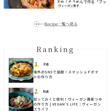
すめ！そうめんで作る「プッ
ヴィーガン男子
タネスカ」
Recipe一覧へ戻る
Ranking
1
洋食
海外のSNSで話題！スマッシュドポテ
トの作り方
2
和食
知っておくと便利！ヴィーガン蕎麦つゆ
の作り方 | VEGAN’S LIFE｜ヴィーガン
ズライフ