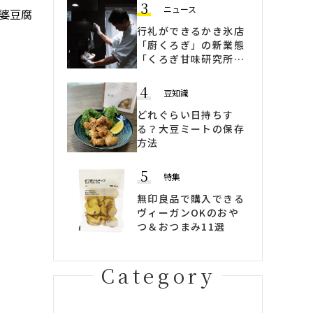
3
ニュース
婆豆腐
行礼ができるかき氷店
「廚くろぎ」の新業態
「くろぎ甘味研究所」
ヴィーガンかき氷も登
場
4
豆知識
どれぐらい日持ちす
る？大豆ミートの保存
方法
5
特集
無印良品で購入できる
ヴィーガンOKのおや
つ＆おつまみ11選
Category