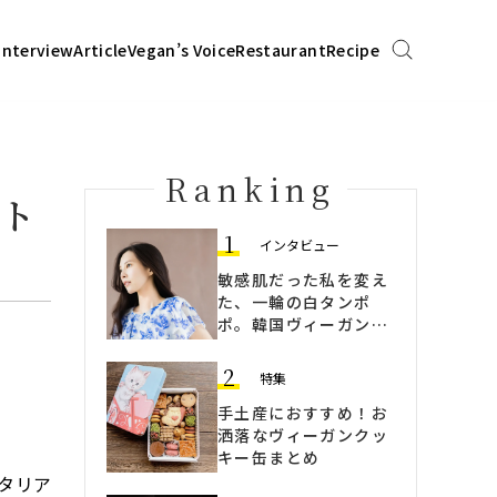
Interview
Article
Vegan’s Voice
Restaurant
Recipe
Ranking
ント
1
インタビュー
敏感肌だった私を変え
た、一輪の白タンポ
ポ。韓国ヴィーガンス
キンケア「Talitha
Koum」
2
特集
手土産におすすめ！お
洒落なヴィーガンクッ
キー缶まとめ
タリア