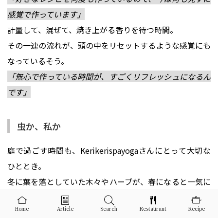
感覚で作っています」
計量して、混ぜて、焼き上がる香りを待つ時間。
その一連の流れが、頭の中をリセットするような感覚にも
なっているそう。
「無心で作っている時間が、すごくリフレッシュになるん
です」
虫か、私か
庭で過ごす時間も、Kerikerispayogaさんにとって大切な
ひととき。
冬に葉を落としていた木々やハーブが、春になると一気に
芽吹き始める。
Home
Article
Search
Restaurant
Recipe
「一日ごとに景色が変わるんです」