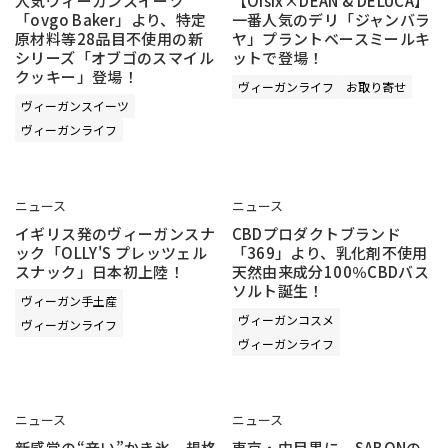
人気ヴィーガンスイーツ
【Oisix×DEAN & DELUCA】
「ovgo Baker」より、特定
一番人気のデリ「ジャンバラ
原材料等28品目不使用の新
ヤ」プラントベースミールキ
シリーズ「オブゴのスマイル
ットで登場！
クッキー」登場！
ヴィーガンライフ
お取り寄せ
ヴィーガンスイーツ
ヴィーガンライフ
ニュース
ニュース
イギリス発のヴィーガンスナ
CBDプロダクトブランド
ック「OLLY'S プレッツェル
「369」より、乳化剤不使用
スナック」日本初上陸！
天然由来成分100％CBDバス
ソルト誕生！
ヴィーガン手土産
ヴィーガンコスメ
ヴィーガンライフ
ヴィーガンライフ
ニュース
ニュース
新感覚の“辛い”かき氷。規格
東京・中目黒に、SABONの