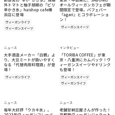
外トマトと柚子胡椒の「ピリ
オールヴィーガンカフェが期
辛かき氷」haishop cafe横
間限定で登場。パフェバー
浜店に登場
『agari』とコラボレーショ
ン！
ヴィーガンライフ
ヴィーガンスイーツ
ヴィーガンスイーツ
ニュース
インタビュー
大手酒造メーカー「白鶴」よ
「TORIBA COFFEE」が東
り、大豆ミートが扱いやすく
京・八重洲にカムバック！ヴ
なる「代替肉用料理酒」が登
ィーガンスイーツやドリンク
場！
も登場！
ヴィーガンライフ
ヴィーガンスイーツ
ヴィーガンライフ
ニュース
ニュース
毎年大好評「ウカキ氷」。
老舗甘納豆屋さんが作った！
2023年ヴィーガンフレーバ
京都発ヴィーガンジェラート