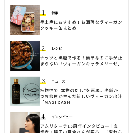
1
特集
手土産におすすめ！お洒落なヴィーガン
クッキー缶まとめ
2
レシピ
ナッツと黒糖で作る！簡単なのに手が止
まらない「ヴィーガンキャラメリーゼ」
3
ニュース
植物性で“本物のだし”を再現。老舗か
つお節屋が生んだ新しいヴィーガン出汁
「MAGI DASHI」
4
インタビュー
アムリターラ15周年インタビュー｜創
業者・勝田小百合さんが語る、「変わら