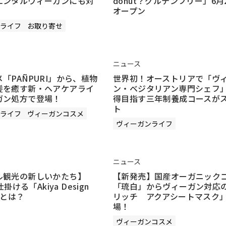
エンタルヴィーガンにも対
donut？グルテンフリー」6月
オープン
ライフ
お取り寄せ
ニュース
「PAÑPURI」から、植物
世界初！オーストリアで「ヴ
髪を癒す新・ヘアケアライ
ン・ベジタリアン専門シェフ
ガン処方で登場！
得目指す三年制養成コースが
ト
ライフ
ヴィーガンコスメ
ヴィーガンライフ
ニュース
ル観光の新しいかたち】
【新発売】国産オーガニック
仕掛ける「Akiya Design
「琉白」からヴィーガン対応
t」とは？
リッチ アクアシートマスク
場！
ヴィーガンコスメ