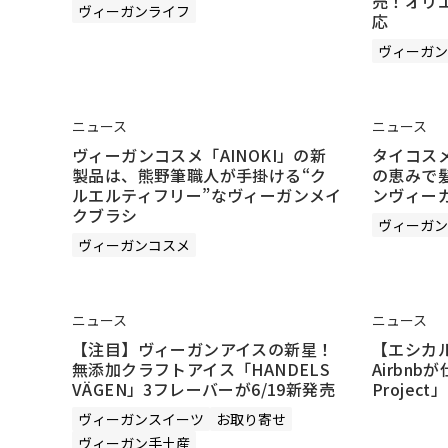
売！オリ
ヴィーガンライフ
応
ヴィーガン
ニュース
ニュース
ヴィーガンコスメ「AINOKI」の新
タイコスメ
製品は、熊野筆職人が手掛ける“ク
の恵みで
ルエルティフリー”なヴィーガンメイ
ンヴィー
クブラシ
ヴィーガン
ヴィーガンコスメ
ニュース
ニュース
【注目】ヴィーガンアイスの新星！
【エシカ
無添加クラフトアイス「HANDELS
Airbnbが
VÄGEN」3フレーバーが6/19新発売
Projec
ヴィーガンスイーツ
お取り寄せ
ヴィーガン手土産