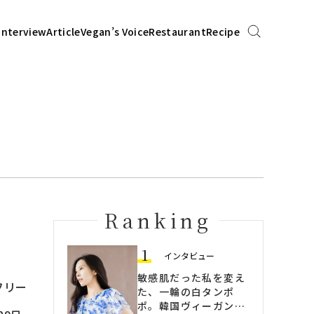
Interview
Article
Vegan’s Voice
Restaurant
Recipe
Ranking
1
インタビュー
敏感肌だった私を変え
フリー
た、一輪の白タンポ
ポ。韓国ヴィーガンス