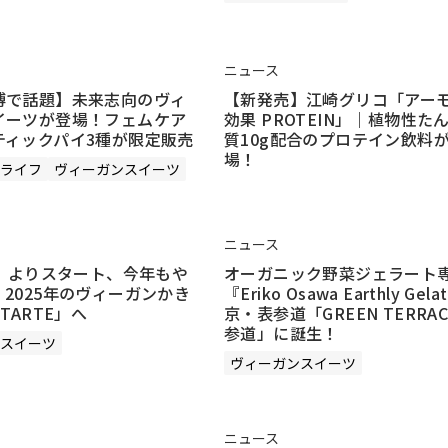
ニュース
博で話題】未来志向のヴィ
【新発売】江崎グリコ「アー
イーツが登場！フェムケア
効果 PROTEIN」｜植物性た
ティックパイ3種が限定販売
質10g配合のプロテイン飲料
場！
ライフ
ヴィーガンスイーツ
ニュース
金）よりスタート、今年もや
オーガニック野菜ジェラート
2025年のヴィーガンかき
『Eriko Osawa Earthly Gel
TARTE」へ
京・表参道「GREEN TERRAC
参道」に誕生！
スイーツ
ヴィーガンスイーツ
ニュース