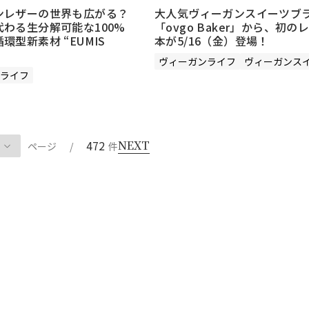
ンレザーの世界も広がる？
大人気ヴィーガンスイーツブ
わる生分解可能な100%
「ovgo Baker」から、初の
環型新素材 “EUMIS
本が5/16（金）登場！
ヴィーガンライフ
ヴィーガンス
ライフ
472
NEXT
ページ
/
件