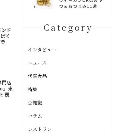
ヴィーガンOKのおや
つ＆おつまみ11選
Category
モンド
んぱく
が登
インタビュー
ニュース
代替食品
専門店
ato』東
特集
E 表
豆知識
コラム
レストラン