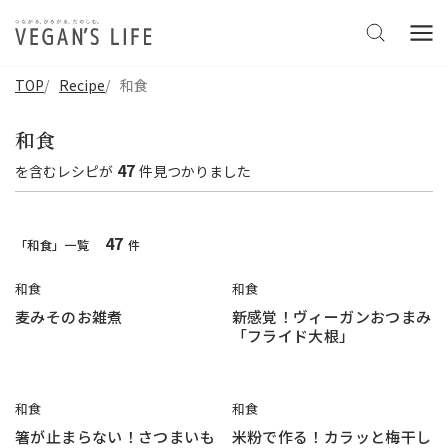
TOP
Recipe
和食
和食
47
を含む
レシピ
が
件見つかりました
47
「和食」一覧
件
和食
和食
麦みそのお雑煮
新感覚！ヴィーガンおつまみ
「フライド大根」
和食
和食
箸が止まらない！さつまいも
米粉で作る！カラッと梅干し