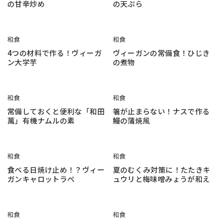
の甘辛炒め
の天ぷら
和食
和食
4つの材料で作る！ヴィーガ
ヴィーガンの常備食！ひじき
ン大学芋
の煮物
和食
和食
常備しておくと便利な「和田
箸が止まらない！ナスで作る
萬」有機ナムルの素
鰻の蒲焼風
和食
和食
食べる日焼け止め！？ヴィー
夏のむくみ対策に！たたきキ
ガンキャロットラぺ
ュウリと梅味噌みょうが和え
和食
和食