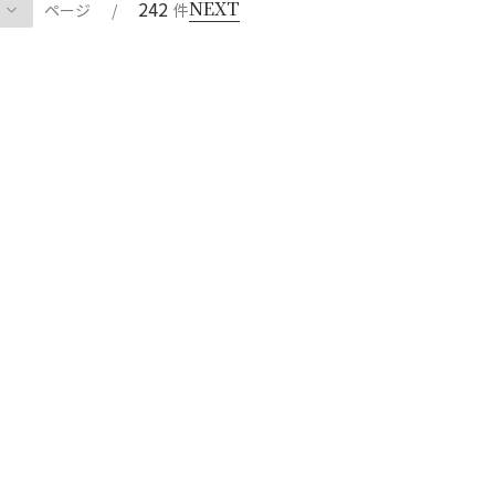
242
NEXT
ページ
/
件