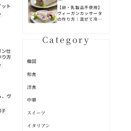
ゾット
【卵・乳製品不使用】
ヴィーガンカッサータ
フ
の作り方｜混ぜて冷や
すだけの簡単アイスケ
ーキ
Category
ガン仕
作り方
韓国
フ
和食
洋食
る、ヴ
中華
男子
スイーツ
イタリアン