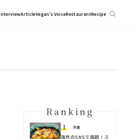
Interview
Article
Vegan’s Voice
Restaurant
Recipe
Ranking
1
洋食
海外のSNSで話題！ス