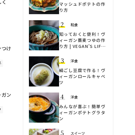
しく
マッシュドポテトの作
り方
2
和食
知っておくと便利！ヴ
ィーガン蕎麦つゆの作
り方 | VEGAN’S LIFE
ンつけ
｜ヴィーガンズライフ
3
洋食
子
絹ごし豆腐で作る！ヴ
ィーガンロールキャベ
ツ
ーガン
4
洋食
みんなが喜ぶ！簡単ヴ
フ
ィーガンポテトグラタ
ン
5
スイーツ